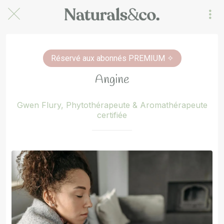
Réservé aux abonnés PREMIUM ✧
Angine
Gwen Flury, Phytothérapeute & Aromathérapeute
certifiée