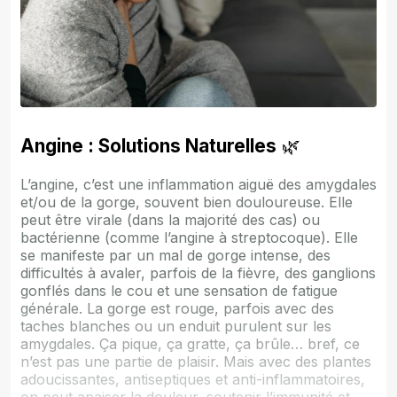
Angine : Solutions Naturelles
🌿
L’angine, c’est une inflammation aiguë des amygdales
et/ou de la gorge, souvent bien douloureuse. Elle
peut être virale (dans la majorité des cas) ou
bactérienne (comme l’angine à streptocoque). Elle
se manifeste par un mal de gorge intense, des
difficultés à avaler, parfois de la fièvre, des ganglions
gonflés dans le cou et une sensation de fatigue
générale. La gorge est rouge, parfois avec des
taches blanches ou un enduit purulent sur les
amygdales. Ça pique, ça gratte, ça brûle… bref, ce
n’est pas une partie de plaisir. Mais avec des plantes
adoucissantes, antiseptiques et anti-inflammatoires,
on peut apaiser la douleur, soutenir l’immunité et